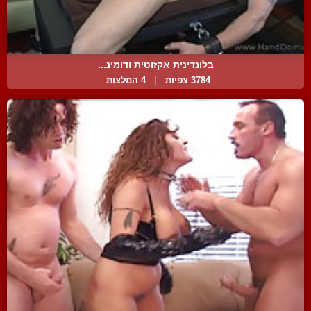
בלונדינית אקזוטית ודומינ...
3784 צפיות
|
4 המלצות