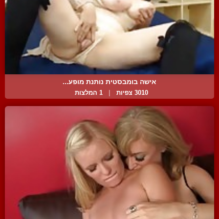
אישה בומבסטית נותנת מופע...
3010 צפיות
|
1 המלצות