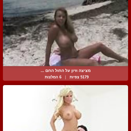
מציצה וזיון על החול החם ...
5179 צפיות
|
6 המלצות