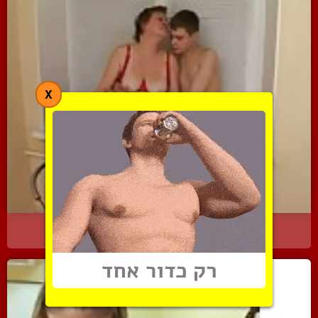
X
אם ובנה משתובבים להם בבי...
6309 צפיות
|
9 המלצות