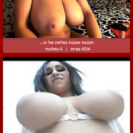
תצוגת אוננות נפלאה של כו...
4714 צפיות
|
6 המלצות