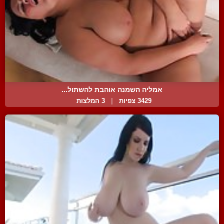
אמליה השמנה אוהבת להשתול...
3429 צפיות
|
3 המלצות