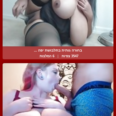
בחורה גותית בתלבושת יפה ...
3547 צפיות
|
6 המלצות