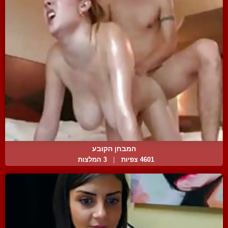
המבחן הקובע
4601 צפיות
|
3 המלצות