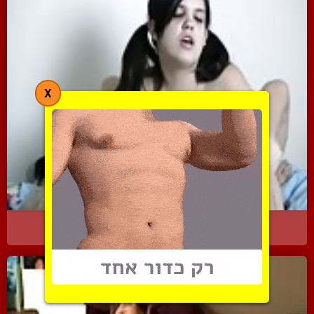
X
טריניטי החמודה נותנת לבו...
3195 צפיות
|
1 המלצות