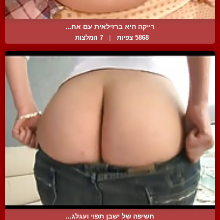
רייקה היא ברזילאית עם אח...
5868 צפיות
|
7 המלצות
חשיפה של ישבן תפוי ועגלג...