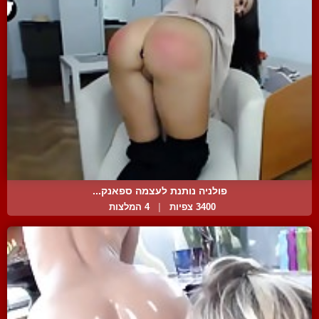
פולניה נותנת לעצמה ספאנק...
3400 צפיות
|
4 המלצות