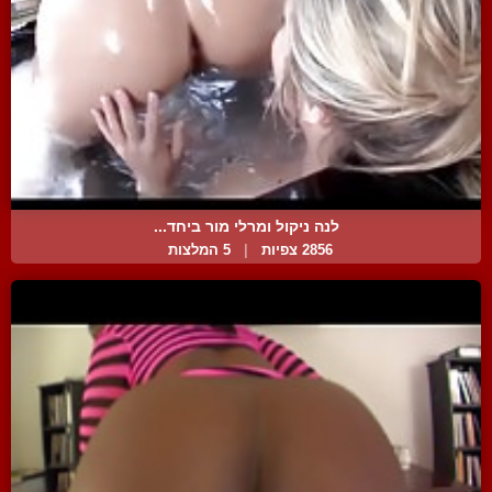
לנה ניקול ומרלי מור ביחד...
2856 צפיות
|
5 המלצות