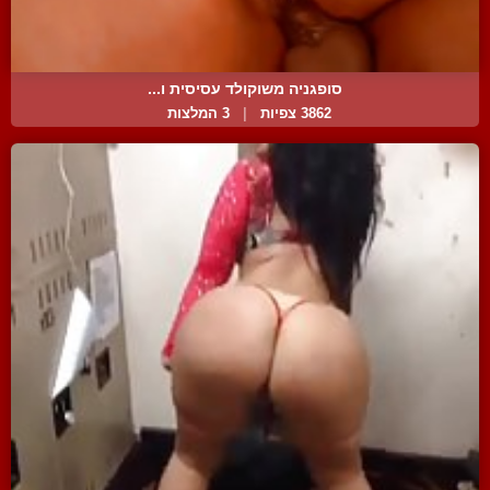
סופגניה משוקולד עסיסית ו...
3862 צפיות
|
3 המלצות