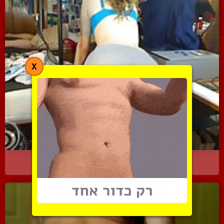
X
מציגה שלל תלבושת מגרות ו...
4127 צפיות
|
1 המלצות