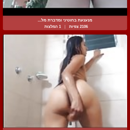
מנענעת בחוטיני ומדברת מל...
2106 צפיות
|
1 המלצות