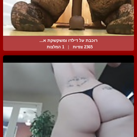
רוכבת על דילדו ומשקשקת א...
2365 צפיות
|
1 המלצות