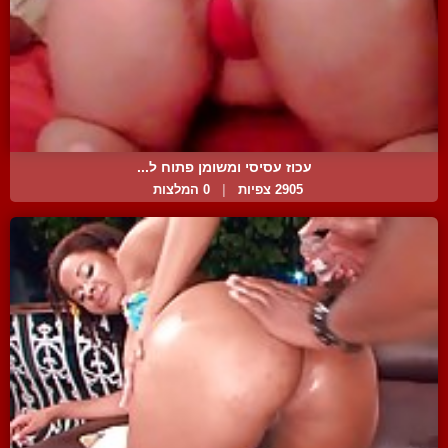
עכוז עסיסי ומשומן פתוח ל...
2905 צפיות
|
0 המלצות