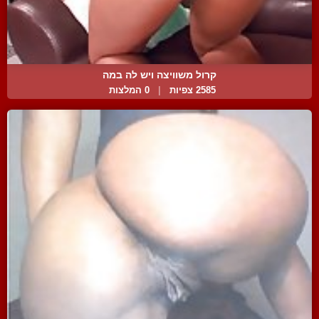
קרול משוויצה ויש לה במה
2585 צפיות
|
0 המלצות