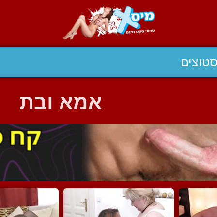
טוצים
אמא ובת