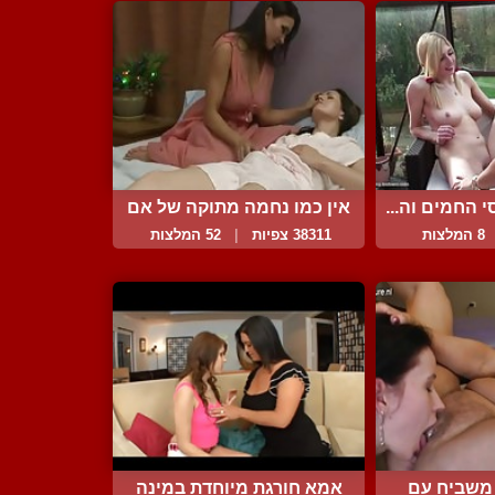
 החמים וה...
אין כמו נחמה מתוקה של אם
8 המלצות
38311 צפיות
|
52 המלצות
 משביח עם
אמא חורגת מיוחדת במינה