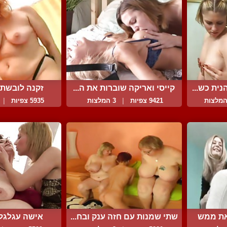
ית כש...
קייסי ואריקה שוברות את ה...
זקנה לובשת
סטרפא
9421 צפיות
|
3 המלצות
5935 צפיות
|
את ממש
שתי שמנות עם חזה ענק ובח...
אישה עגלגל