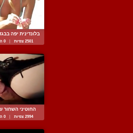
בלונדינית יפה בבגד 
2501 צפיות
|
0 המלצות
החוטיני השחור ש
מתח...
2994 צפיות
|
0 המלצות