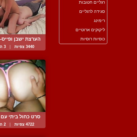
רגליים חטובות
סגידה לרגליים
רימינג
ליקוקים ארוטיים
כוסיות רוסיות
הערצת ישבן ופייס-סי
3440 צפיות
|
3 המלצות
סרט כחול ביתי עם חו
4722 צפיות
|
2 המלצות