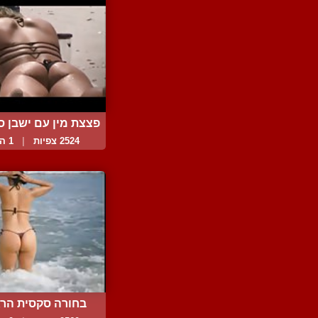
פצצת מין עם ישבן ס
2524 צפיות
|
1 המלצות
בחורה סקסית הרג