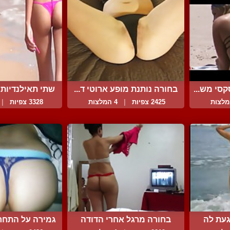
קסי מש...
בחורה נותנת מופע ארוטי ד...
שתי תאילנדיות כ
2425 צפיות
|
4 המלצות
3328 צפיות
|
עת לה
בחורה מרגל אחרי הדודה
גמירה על התחח