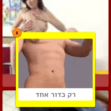
X
ברונטית נאה בסשן סולו מא...
1813 צפיות
|
0 המלצות