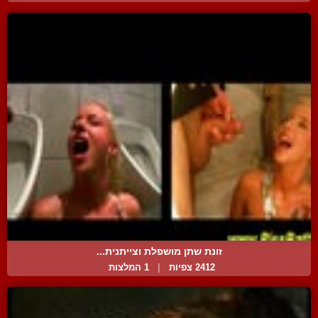
זונת שתן מושפלת וצייתנית...
2412 צפיות
|
1 המלצות