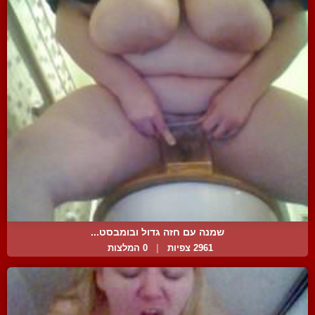
שמנה עם חזה גדול ובומבסט...
2961 צפיות
|
0 המלצות