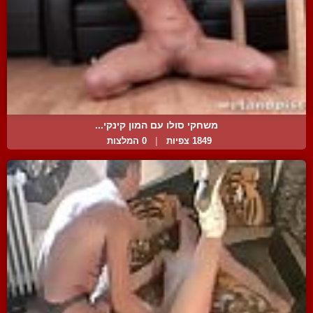
משחקי סולו עם המון קינקי...
1849 צפיות
|
0 המלצות