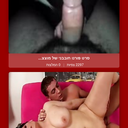
סרט פורנו חובבני של מוצצ...
2297 צפיות
|
0 המלצות