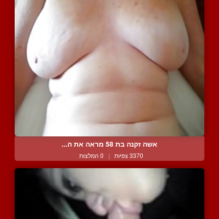
אשה זקנה בת 58 מראה את ה...
3370 צפיות
|
0 המלצות