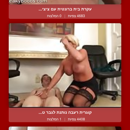
עקרת בית ברונטית עם ציצי...
4683 צפיות
|
0 המלצות
קוגרית רעבה נותנת לגבר ט...
4408 צפיות
|
1 המלצות