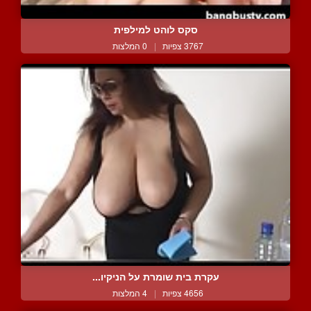
סקס לוהט למילפית
3767 צפיות
|
0 המלצות
עקרת בית שומרת על הניקיו...
4656 צפיות
|
4 המלצות