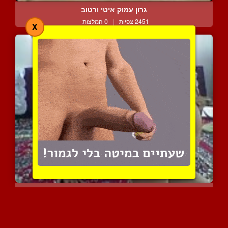
גרון עמוק איטי ורטוב
2451 צפיות
|
0 המלצות
X
אוסף של ערביות עם ישבנים...
4943 צפיות
|
1 המלצות