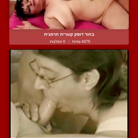
בחור דופק קוגרית חרמנית
4075 צפיות
|
0 המלצות