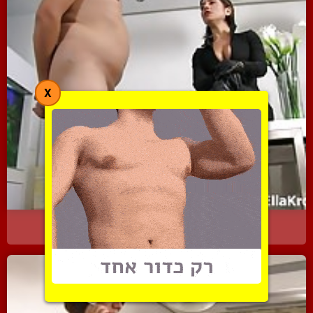
X
סשן יריקות פטיש עם פמדום...
3764 צפיות
|
0 המלצות