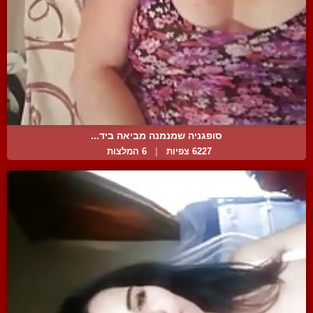
סופגניה שמנמנה מביאה ביד...
6227 צפיות
|
6 המלצות