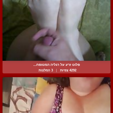
פלוט זרע על רגליה המטופח...
4292 צפיות
|
3 המלצות