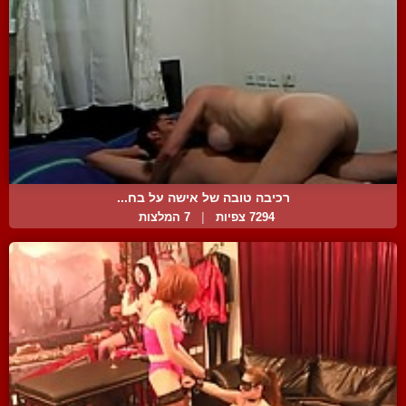
רכיבה טובה של אישה על בח...
7294 צפיות
|
7 המלצות