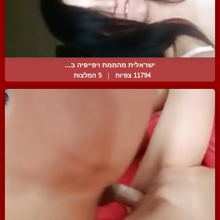
ישראלית מהממת ויפייפיה ב...
11794 צפיות
|
5 המלצות