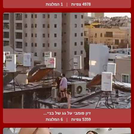
4978 צפיות
|
1 המלצות
זיון פומבי על גג של בניי...
5359 צפיות
|
6 המלצות