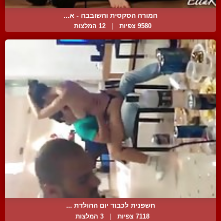
המורה הסקסית והשובבה - א...
9580 צפיות
|
12 המלצות
חשפנית לכבוד יום ההולדת ...
7118 צפיות
|
3 המלצות