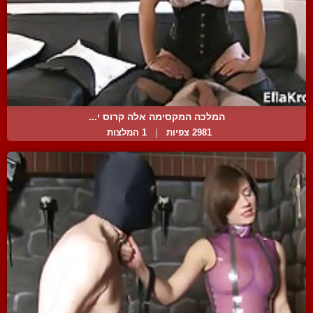
המלכה המקסימה אלה קרוס י...
2981 צפיות
|
1 המלצות