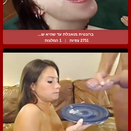
ברונטית מואכלת עד שהיא ש...
2751 צפיות
|
1 המלצות