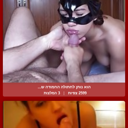
הוא נותן לחתולה החמודה ש...
2599 צפיות
|
3 המלצות