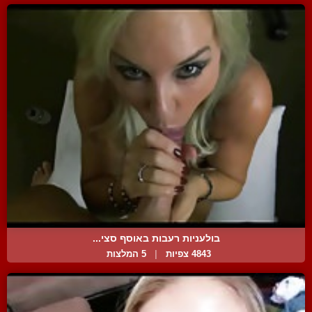
בולעניות רעבות באוסף סצי...
4843 צפיות
|
5 המלצות