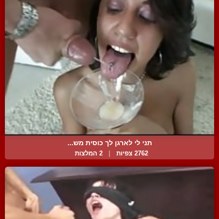
תני לי לארגן לך כוסית מש...
2762 צפיות
|
2 המלצות