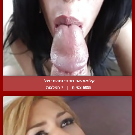
קלואוז-אפ סקסי וחושני של...
6098 צפיות
|
7 המלצות