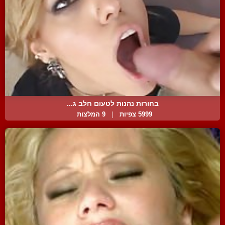
בחורות נהנות לטעום חלב ג...
5999 צפיות
|
9 המלצות