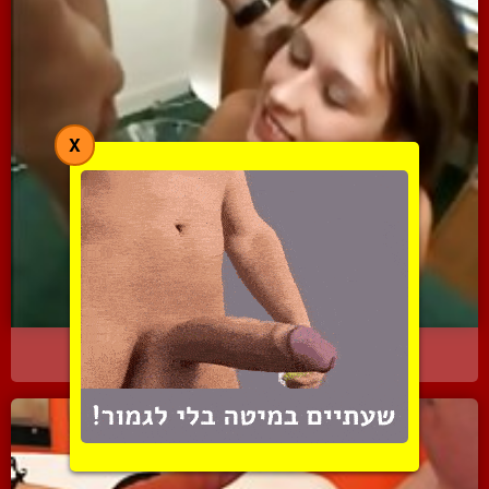
X
לקט של נשים שותות משקאות...
3204 צפיות
|
1 המלצות