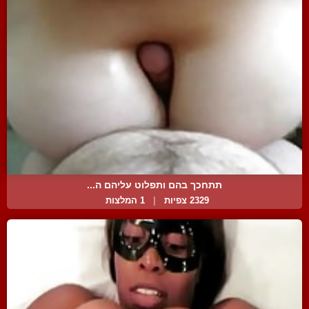
תתחכך בהם ותפלוט עליהם ה...
2329 צפיות
|
1 המלצות