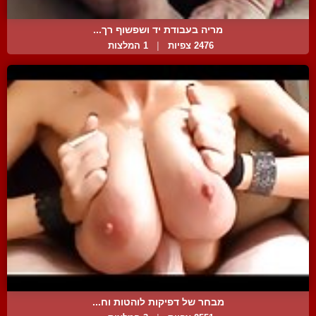
מריה בעבודת יד ושפשוף רך...
2476 צפיות
|
1 המלצות
מבחר של דפיקות לוהטות וח...