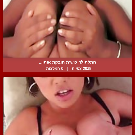
חתלתולה כושית חובקת אותו...
2038 צפיות
|
0 המלצות