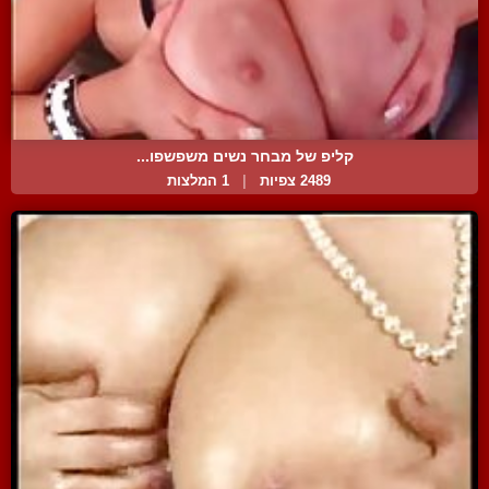
קליפ של מבחר נשים משפשפו...
2489 צפיות
|
1 המלצות