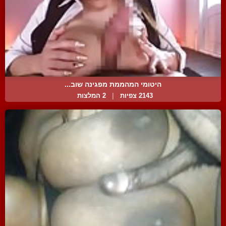
היטומי המהממת מפגינה שוב...
2143 צפיות
|
2 המלצות