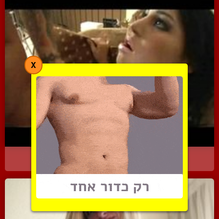
X
צעירה נאה וטריה שמונכה ל...
2949 צפיות
|
0 המלצות