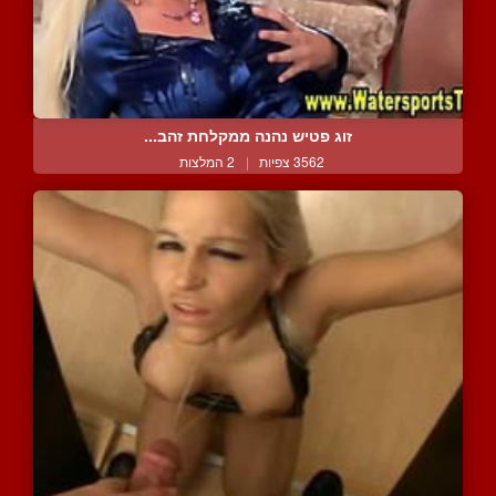
זוג פטיש נהנה ממקלחת זהב...
3562 צפיות
|
2 המלצות