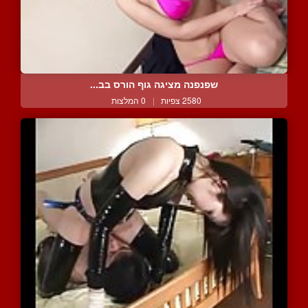
שפנפנה מציגה גוף הורס בב...
2580 צפיות
|
0 המלצות