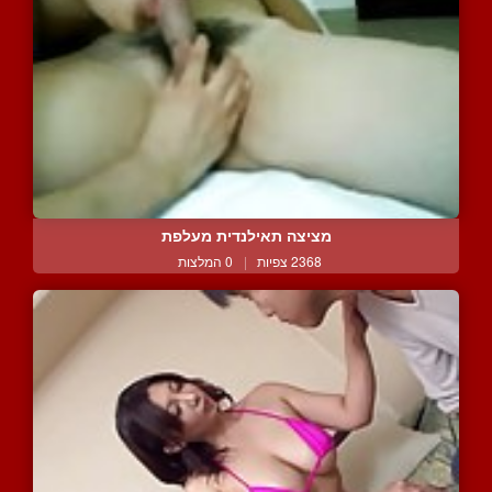
מציצה תאילנדית מעלפת
2368 צפיות
|
0 המלצות