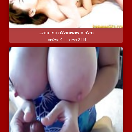
מילפית שמשתוללת כמו זונה...
2114 צפיות
|
0 המלצות