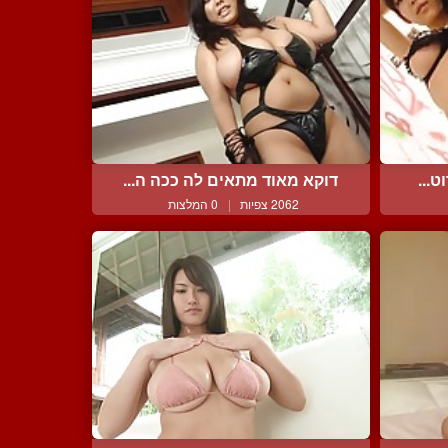
ט...
דוקא מאוד מתאים לה ככה ה...
2062 צפיות
|
0 המלצות