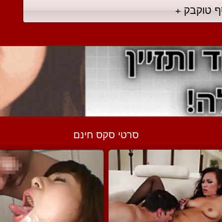
ף טוקבק +
סרטי סקס חינם