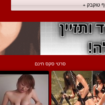
ף טוקבק +
סרטי סקס חינם