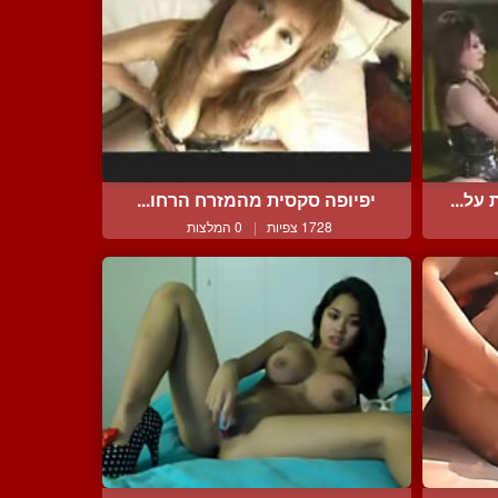
על...
יפיופה סקסית מהמזרח הרחו...
1728 צפיות
|
0 המלצות