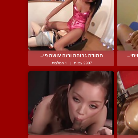
י...
חמודה גבוהה ורזה עושה פי...
2907 צפיות
|
1 המלצות