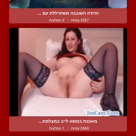
הדודה השובבה משתרללת עם ...
3357 צפיות
|
2 המלצות
מאוננת במופע לייב במצלמת...
2660 צפיות
|
1 המלצות