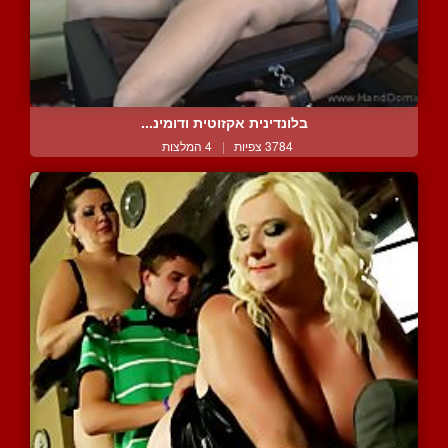
בלונדינית אקזוטית ודומינ...
3784 צפיות
|
4 המלצות