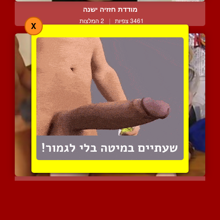
מודדת חזזיה ישנה
3461 צפיות
|
2 המלצות
X
בלונדינית קינקית משתוללת
3379 צפיות
|
0 המלצות