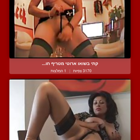
קתי בשואו ארוטי מטריף חו...
3170 צפיות
|
1 המלצות