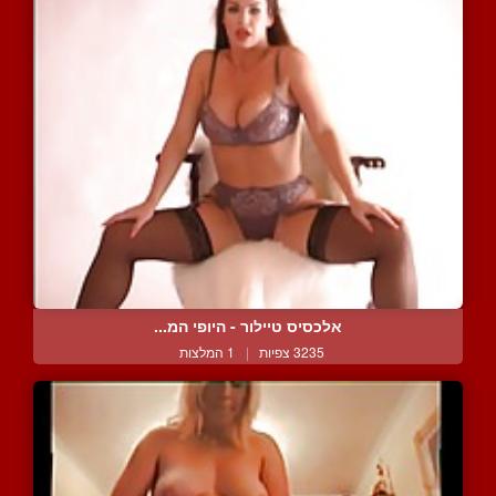
אלכסיס טיילור - היופי המ...
3235 צפיות
|
1 המלצות