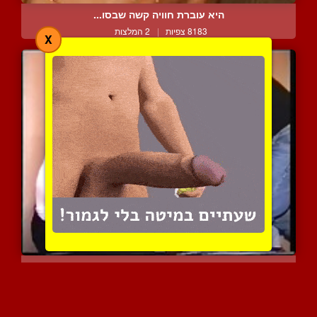
היא עוברת חוויה קשה שבסו...
8183 צפיות
|
2 המלצות
X
שני גברים דופקים מילפית ...
6248 צפיות
|
3 המלצות