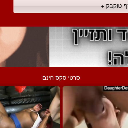
ף טוקבק +
סרטי סקס חינם