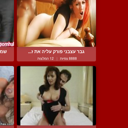
גבר עצבני פורק עליה את ז...
שמו
8888 צפיות
|
12 המלצות