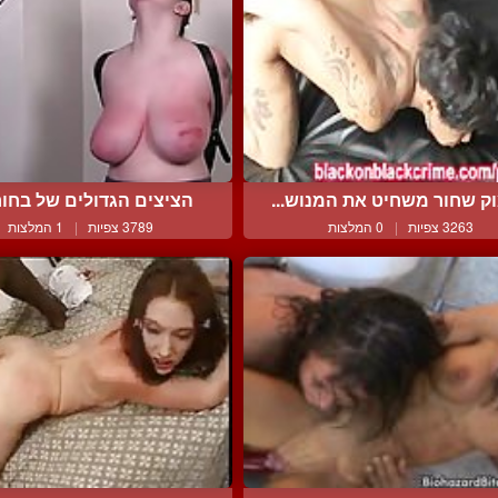
ק שחור משחיט את המנוש...
הציצים הגדולים של בחורה
3263 צפיות
|
0 המלצות
3789 צפיות
|
1 המלצות