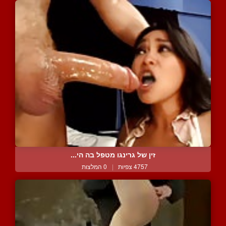
זין של גרינגו מטפל בה הי...
4757 צפיות
|
0 המלצות