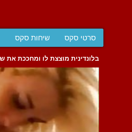
סרטי סקס
שיחות סקס
ס
בלונדינית מוצצת לו ומחככת את שד