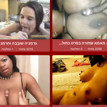
 מאמא שחורה בסרט כחול...
גרמניה שובבה וחרמני
2258 צפיות
|
0 המלצות
3216 צפיות
|
1 המלצות