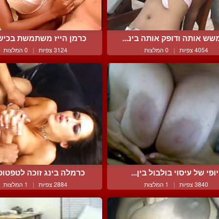
ש אותה ודופק אותה בינ...
כרמן הייז משתמשת בכישור
4054 צפיות
|
0 המלצות
3124 צפיות
|
0 המלצות
יופי של עיסוי בולבול בין...
כרמלה בינג זוכה לטפטופי
3840 צפיות
|
1 המלצות
2884 צפיות
|
1 המלצות