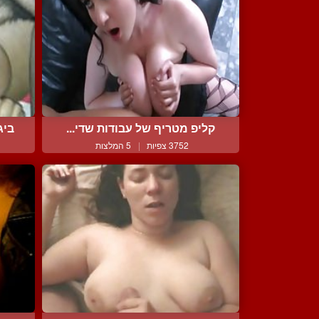
קליפ מטריף של עבודות שדי...
ביג
3752 צפיות
|
5 המלצות