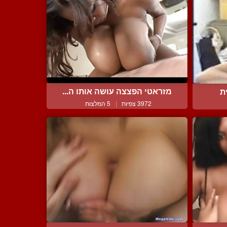
מזראטי הפצצה עושה אותו ה...
ת
3972 צפיות
|
5 המלצות