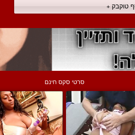
ף טוקבק +
סרטי סקס חינם