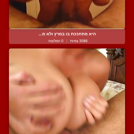
היא מתחככת בו במרץ ולא מ...
3086 צפיות
|
0 המלצות