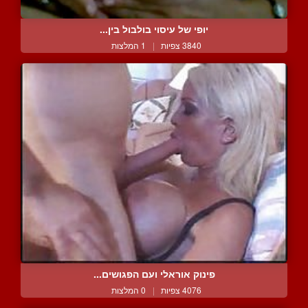
יופי של עיסוי בולבול בין...
3840 צפיות
|
1 המלצות
פינוק אוראלי ועם הפגושים...
4076 צפיות
|
0 המלצות