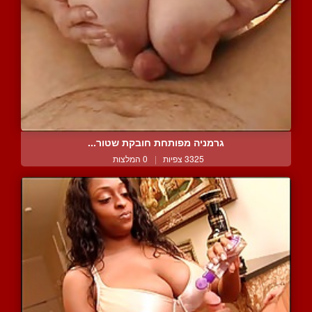
גרמניה מפותחת חובקת שטור...
3325 צפיות
|
0 המלצות