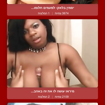
יסמין בלאק- לפעמים חלומו...
3674 צפיות
|
1 המלצות
מיראז עושה לו את זה באהב...
2109 צפיות
|
2 המלצות