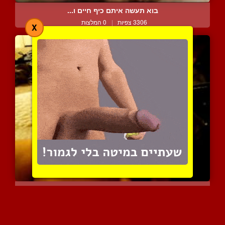
בוא תעשה איתם כיף חיים ו...
3306 צפיות
|
0 המלצות
X
זיין לי את הציצים
3606 צפיות
|
1 המלצות