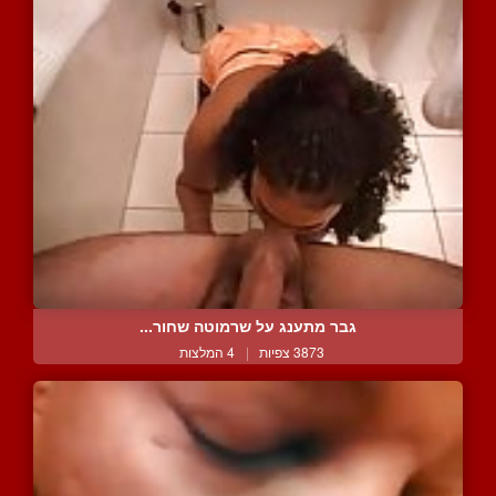
גבר מתענג על שרמוטה שחור...
3873 צפיות
|
4 המלצות