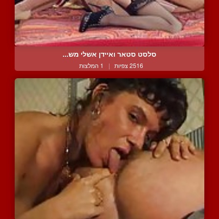
סלסט סטאר ואיידן אשלי מש...
2516 צפיות
|
1 המלצות