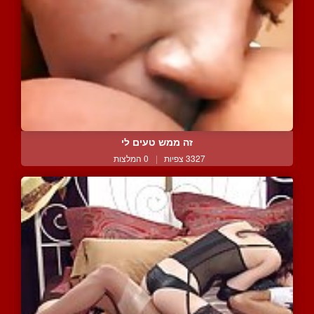
זה ממש טעים לי
3327 צפיות
|
0 המלצות