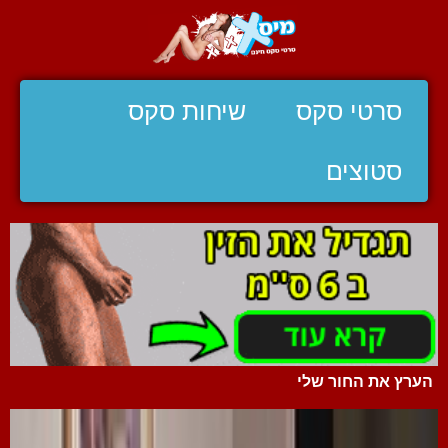
סרטי סקס
שיחות סקס
סטוצים
הערץ את החור שלי