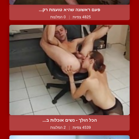
פעם ראשונה שהיא טועמת רק...
4825 צפיות
|
0 המלצות
הכל הולך - נשים אוכלות ב...
4539 צפיות
|
2 המלצות