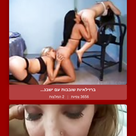
ברזילאיות שובבות עם ישבנ...
3656 צפיות
|
2 המלצות