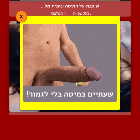
שוכבת על המיטה ונהנית מל...
3535 צפיות
|
1 המלצות
X
זוג חובבני בסצינת רימינג...
2863 צפיות
|
0 המלצות