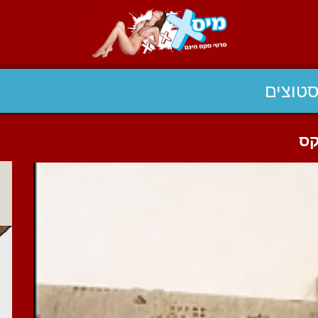
טוצים
קס