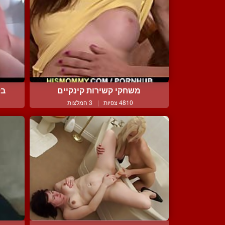
משחקי קשירות קינקיים
בל
4810 צפיות
|
3 המלצות