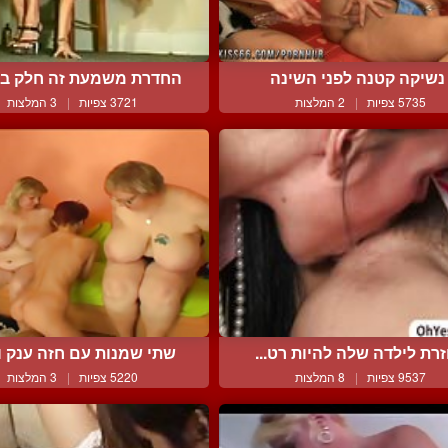
נשיקה קטנה לפני השינה
החדרת משמעת זה חלק בלתי
5735 צפיות
|
2 המלצות
3721 צפיות
|
3 המלצות
זרת לילדה שלה להיות רט...
שתי שמנות עם חזה ענק וב
9537 צפיות
|
8 המלצות
5220 צפיות
|
3 המלצות