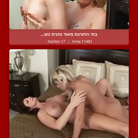
בתי החורגת מאוד נהנית כש...
11461 צפיות
|
17 המלצות