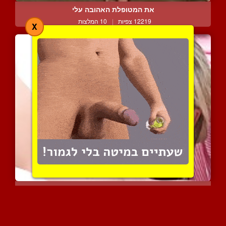
את המטופלת האהובה עלי
12219 צפיות
|
10 המלצות
X
אמא חושנית מפתה בייב שוב...
6681 צפיות
|
3 המלצות