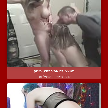
תמצצי לה את הדגדגן מותק
2942 צפיות
|
2 המלצות