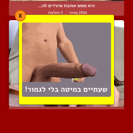
היא ממש אוהבת שיורדים לה...
2594 צפיות
|
0 המלצות
X
בלונדה במגפיים פותחת רגל...
5630 צפיות
|
7 המלצות