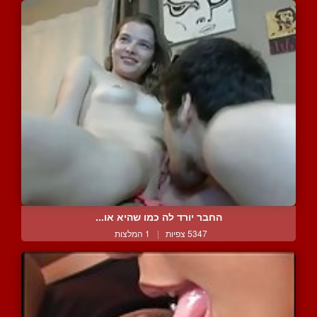
החבר יורד לה כמו שהיא או...
5347 צפיות
|
1 המלצות