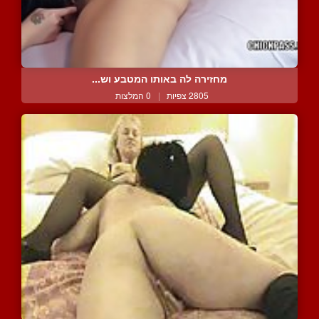
מחזירה לה באותו המטבע וש...
2805 צפיות
|
0 המלצות