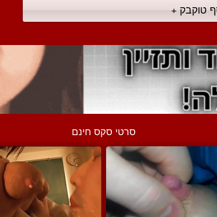
ף טוקבק +
סרטי סקס חינם