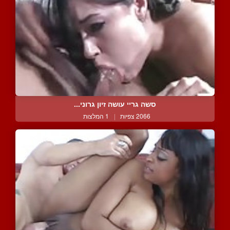
סשה גריי עושה זיון גרוני...
2066 צפיות
|
1 המלצות