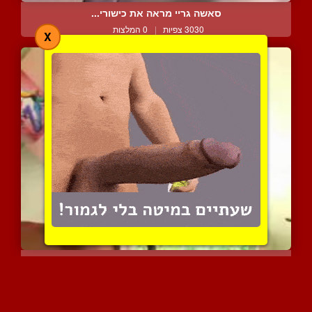
סאשה גריי מראה את כישורי...
3030 צפיות
|
0 המלצות
X
נעמי ראסל בטיזינג
4364 צפיות
|
0 המלצות