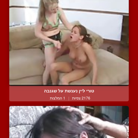
טורי ליין נענשת על שגנבה
2176 צפיות
|
1 המלצות