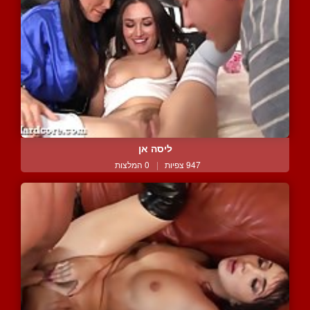
ליסה אן
947 צפיות
|
0 המלצות