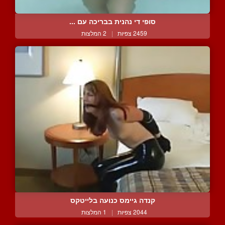
סופי די נהנית בבריכה עם ...
2459 צפיות
|
2 המלצות
קנדה גיימס כנועה בלייטקס
2044 צפיות
|
1 המלצות