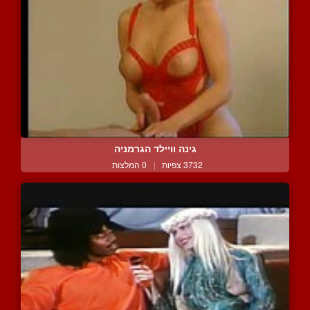
גינה וויילד הגרמניה
3732 צפיות
|
0 המלצות