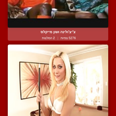
צ'יצ'ולינה ושון מייקלס
5276 צפיות
|
2 המלצות