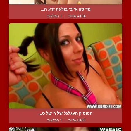
מדיסון אייבי בולעת זרע ח...
4104 צפיות
|
1 המלצות
הטוסיק העגלגל של רייצל ס...
3406 צפיות
|
1 המלצות