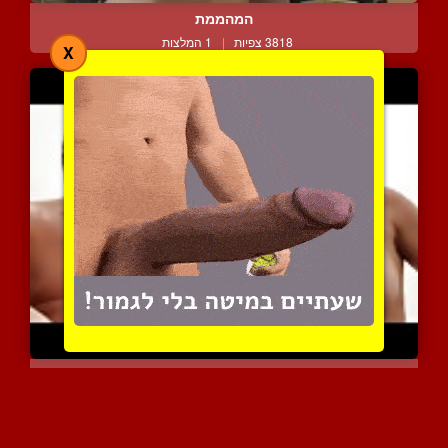
המהממת
3818 צפיות
|
1 המלצות
X
הישבן של ברי אולסן נחדר ...
2529 צפיות
|
0 המלצות