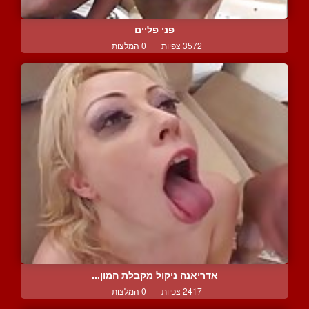
פני פליים
3572 צפיות
|
0 המלצות
אדריאנה ניקול מקבלת המון...
2417 צפיות
|
0 המלצות