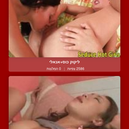
ליקוק כוס+אנאלי
2586 צפיות
|
0 המלצות