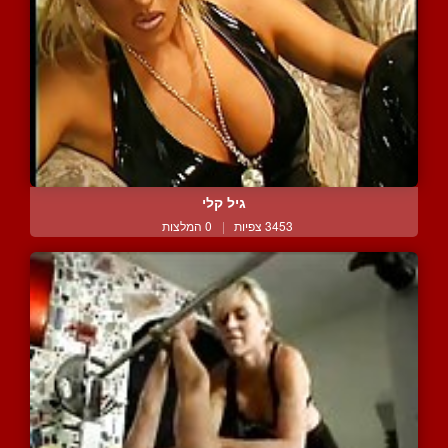
גיל קלי
3453 צפיות
|
0 המלצות