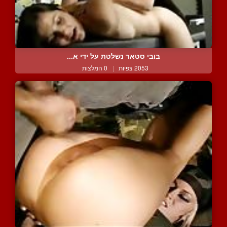
בובי סטאר נשלטת על ידי א...
2053 צפיות
|
0 המלצות