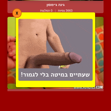
גינה גיימסון
3663 צפיות
|
0 המלצות
X
הטוסיק העגלגל של רייצל ס...
3406 צפיות
|
1 המלצות