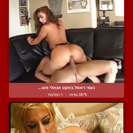
נעמי ראסל באקט אנאלי מעו...
3879 צפיות
|
1 המלצות