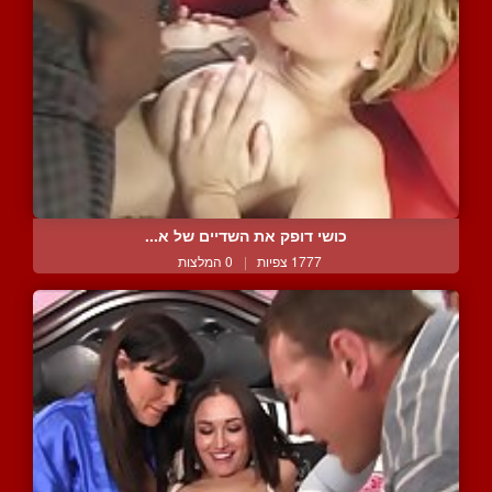
כושי דופק את השדיים של א...
1777 צפיות
|
0 המלצות