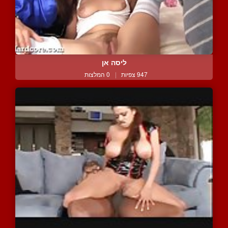
ליסה אן
947 צפיות
|
0 המלצות