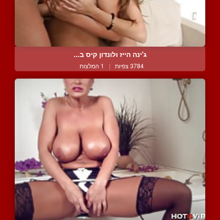
ג'ינה הייז ולונדון קיס ב...
3784 צפיות
|
1 המלצות