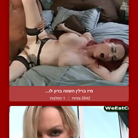
מיז ברלין השווה בזיון לו...
2642 צפיות
|
1 המלצות