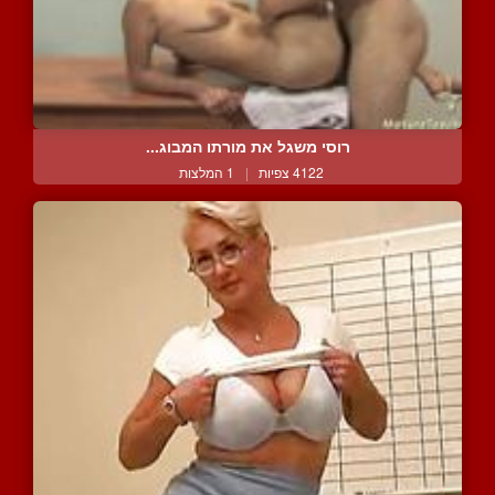
רוסי משגל את מורתו המבוג...
4122 צפיות
|
1 המלצות