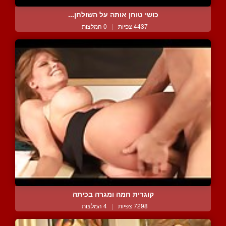
כושי טוחן אותה על השולחן...
4437 צפיות
|
0 המלצות
קוגרית חמה ומגרה בכיתה
7298 צפיות
|
4 המלצות