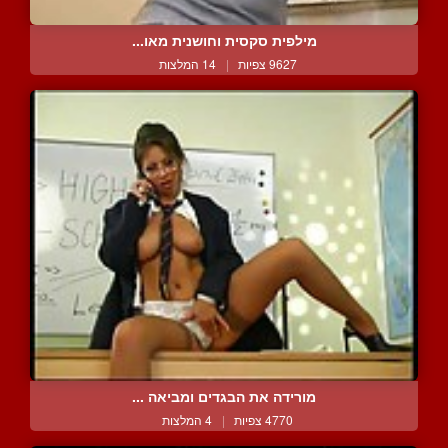
מילפית סקסית וחושנית מאו...
9627 צפיות
|
14 המלצות
מורידה את הבגדים ומביאה ...
4770 צפיות
|
4 המלצות