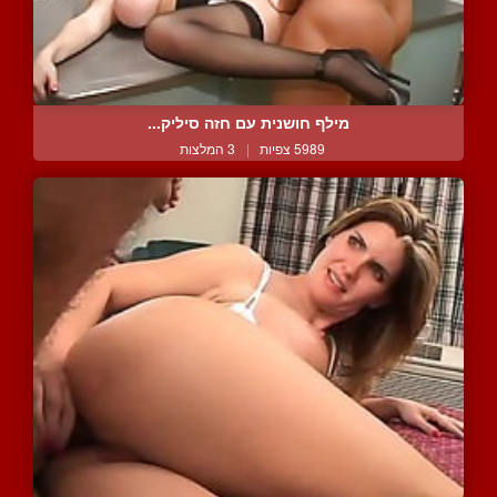
מילף חושנית עם חזה סיליק...
5989 צפיות
|
3 המלצות