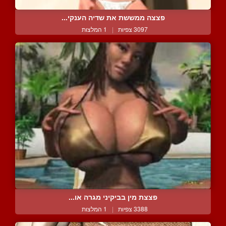
פצצה ממששת את שדיה הענקי...
3097 צפיות
|
1 המלצות
פצצת מין בביקיני מגרה או...
3388 צפיות
|
1 המלצות