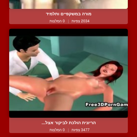
מורה במשקפיים ותלמיד
2034 צפיות
|
0 המלצות
הריונית הולכת לביקור אצל...
3477 צפיות
|
0 המלצות