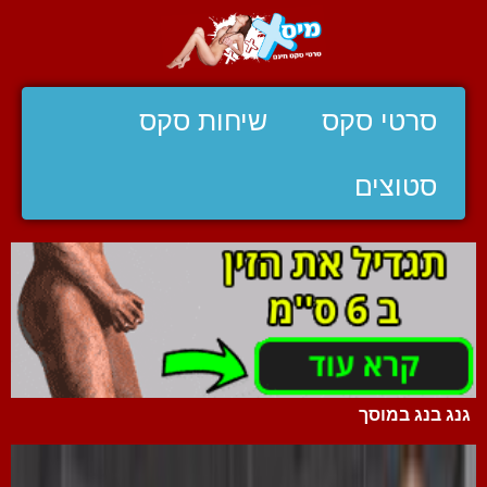
סרטי סקס
שיחות סקס
סטוצים
גנג בנג במוסך