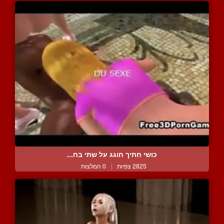
כושי חתיך חוגג על שתי בח...
2825 צפיות
|
0 המלצות