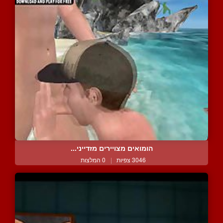
הומואים מצויירים מזדייני...
3046 צפיות
|
0 המלצות