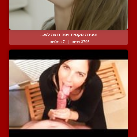
צעירה סקסית ויפה רוצה לש...
3796 צפיות
|
7 המלצות