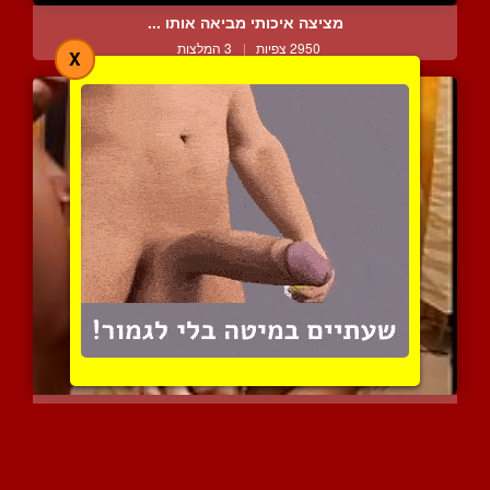
מציצה איכותי מביאה אותו ...
2950 צפיות
|
3 המלצות
X
בוקקה+אכילת זרעונים חמים
3117 צפיות
|
2 המלצות