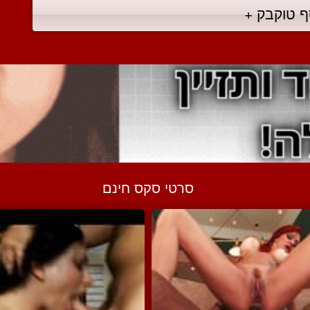
ף טוקבק +
סרטי סקס חינם