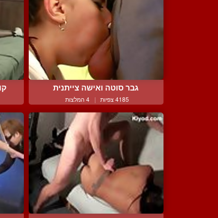
גבר סוטה ואישה צייתנית
קו
4185 צפיות
|
4 המלצות