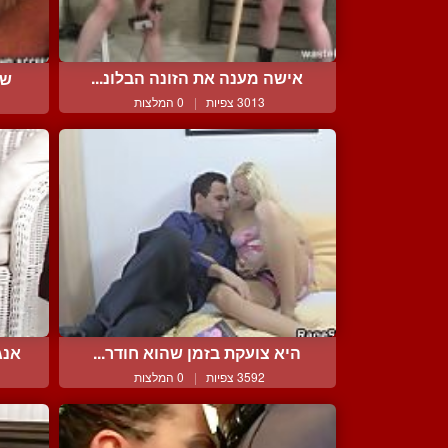
אישה מענה את הזונה הבלונ...
שא
3013 צפיות
|
0 המלצות
היא צועקת בזמן שהוא חודר...
אנג
3592 צפיות
|
0 המלצות