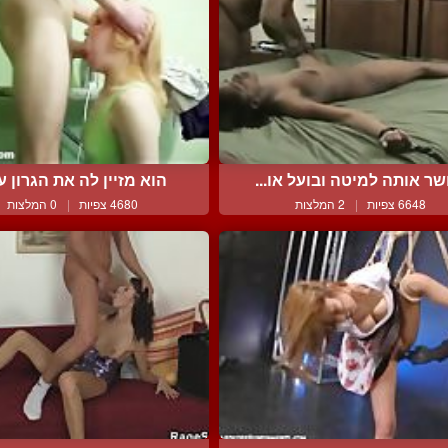
שר אותה למיטה ובועל או...
הוא מזיין לה את הגרון עם
6648 צפיות
|
2 המלצות
4680 צפיות
|
0 המלצות