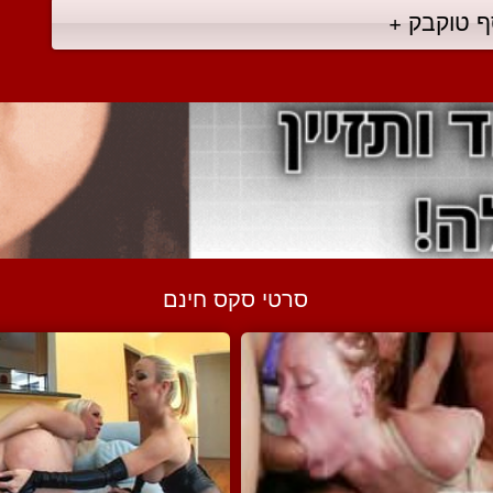
ף טוקבק +
סרטי סקס חינם