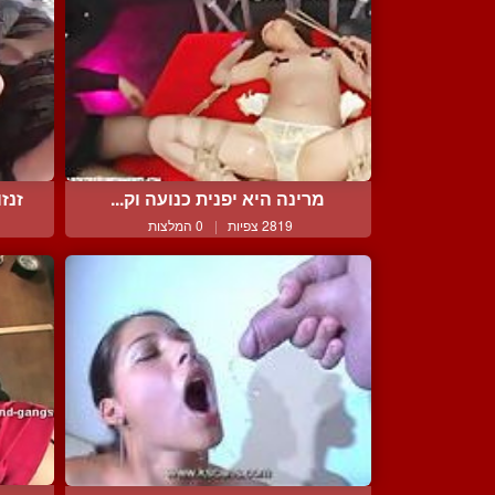
מרינה היא יפנית כנועה וק...
זנז
2819 צפיות
|
0 המלצות