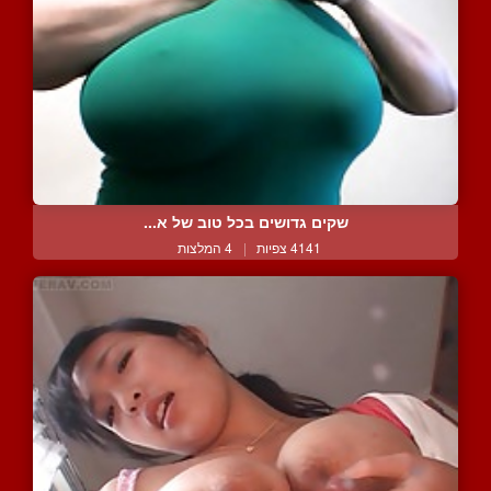
שקים גדושים בכל טוב של א...
4141 צפיות
|
4 המלצות