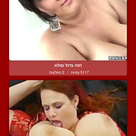
חזה גדול ומלא
5117 צפיות
|
2 המלצות