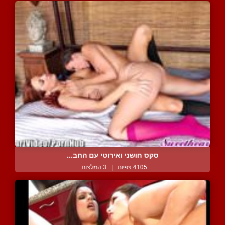
סקס חושני ואירוטי עם החב...
4105 צפיות
|
3 המלצות