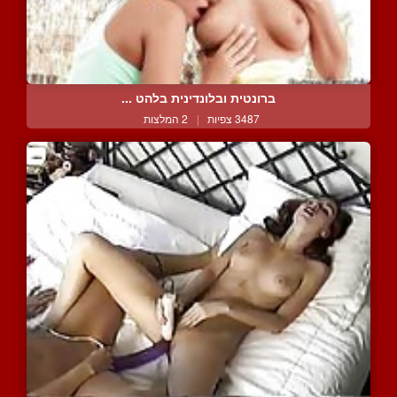
ברונטית ובלונדינית בלהט ...
3487 צפיות
|
2 המלצות