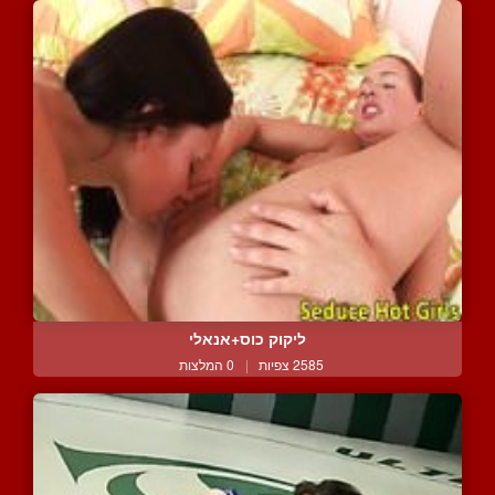
ליקוק כוס+אנאלי
2585 צפיות
|
0 המלצות