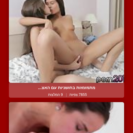
מתמזמזות בחושניות עם האצ...
7855 צפיות
|
9 המלצות