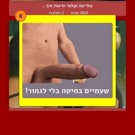
גולייטה וקלסי יודעות איך...
3825 צפיות
|
2 המלצות
X
נשיקות חמות בטירוף חושים...
6363 צפיות
|
9 המלצות