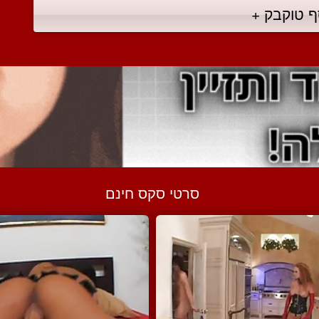
ף טוקבק +
סרטי סקס חינם