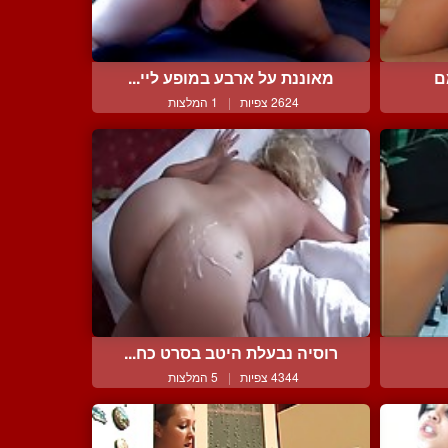
ם
מאוננת על ארבע במופע ליי...
2624 צפיות
|
1 המלצות
רוסיה נבעלת היטב בסרט כח...
4344 צפיות
|
5 המלצות