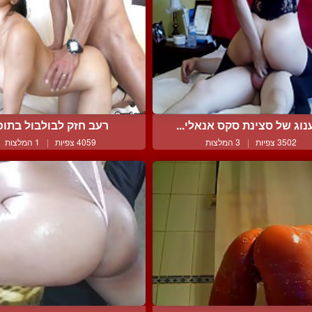
נוג של סצינת סקס אנאלי...
רעב חזק לבולבול בתוכ
3502 צפיות
|
3 המלצות
4059 צפיות
|
1 המלצות