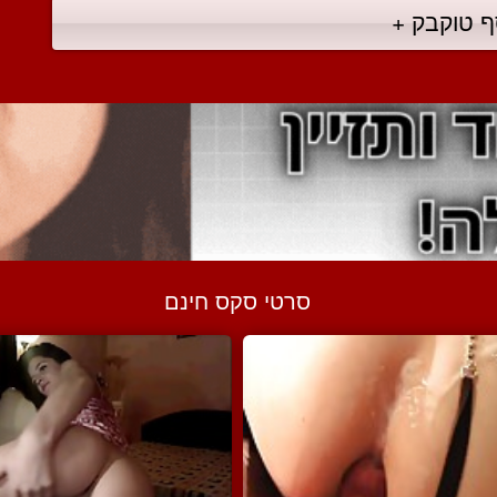
ף טוקבק +
סרטי סקס חינם