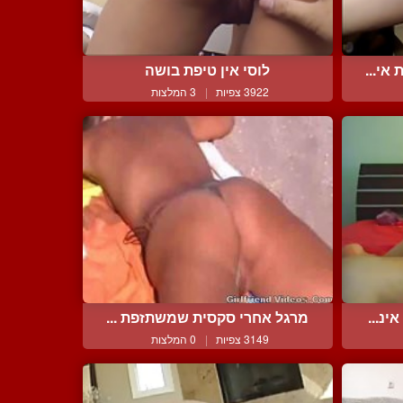
אי...
לוסי אין טיפת בושה
3922 צפיות
|
3 המלצות
נ...
מרגל אחרי סקסית שמשתזפת ...
3149 צפיות
|
0 המלצות