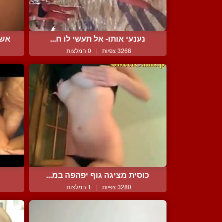
נענעי אותו- אל תעשי לו ח...
אשת
3268 צפיות
|
0 המלצות
כוסית מציגה גוף יפהפה במ...
3280 צפיות
|
1 המלצות