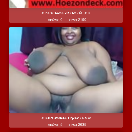
נותן לה את זה באגרסיביות
2190 צפיות
|
0 המלצות
שמנה ענקית במופע אוננות
2635 צפיות
|
5 המלצות