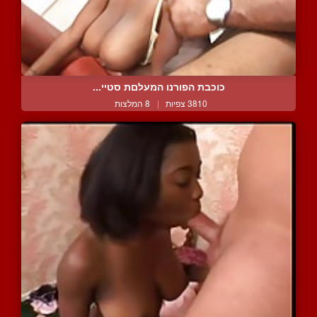
כוכבת הפורנו המעלםת סטיי...
3810 צפיות
|
8 המלצות